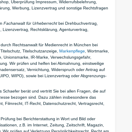
hop, Überprüfung Impressum, Widerrufsbelehrung,
lärung, Werbung, Lizenzvertrag und sonstige Rechtsfragen
om
Fachanwalt für Urheberrecht
bei Drehbuchvertrag,
, Lizenzvertrag, Rechtsklärung, Agenturvertrag,
 durch Rechtsanwalt für Medienrecht in München bei
 Titelschutz, Titelschutzanzeige,
Markenpflege
, Wortmarke,
e, Unionsmarke, IR-Marke, Verwechslungsgefahr,
ung. Wir prüfen und helfen bei Abmahnung, einstweilige
hadensersatz, Vernichtung, Widerspruch oder Antrag auf
IPO, WIPO), sowie bei Lizenzvertrag oder Abgrenzungs-
 Schaefer berät und vertritt Sie bei allen Fragen, die auf
zesse bezogen sind. Dazu zählen insbesondere das
t, Filmrecht, IT-Recht, Datenschutzrecht, Vertragsrecht,
 Prüfung bei Berichterstattung in Wort und Bild oder
tionen, z.B. im Internet, Zeitung, Zeitschrift, Magazin,
 Wir prüfen auf Verletzung Persönlichkeitsrecht, Recht am