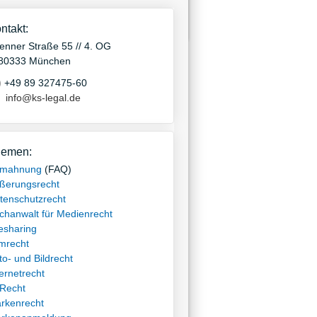
ntakt:
ienner Straße 55 // 4. OG
80333 München
+49 89 327475-60
info@ks-legal.de
emen:
mahnung
(FAQ)
ßerungsrecht
tenschutzrecht
chanwalt für Medienrecht
lesharing
lmrecht
to- und Bildrecht
ternetrecht
-Recht
rkenrecht