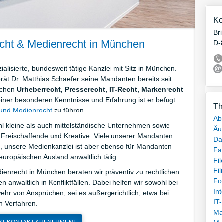
Ko
Br
echt & Medienrecht in München
D-
alisierte, bundesweit tätige Kanzlei mit Sitz in München.
rät Dr. Matthias Schaefer seine Mandanten bereits seit
ichen
Urheberrecht,
Presserecht,
IT-Recht,
Markenrecht
einer besonderen Kenntnisse und Erfahrung ist er befugt
Th
 und Medienrecht
zu führen.
Ab
 kleine als auch mittelständische Unternehmen sowie
Äu
 Freischaffende und Kreative. Viele unserer Mandanten
Da
nsere Medienkanzlei ist aber ebenso für Mandanten
Fa
ropäischen Ausland anwaltlich tätig.
Fi
Fi
ienrecht in München beraten wir präventiv zu rechtlichen
Fo
anwaltlich in Konfliktfällen. Dabei helfen wir sowohl bei
In
ehr von Ansprüchen, sei es außergerichtlich, etwa bei
IT
n Verfahren.
Ma