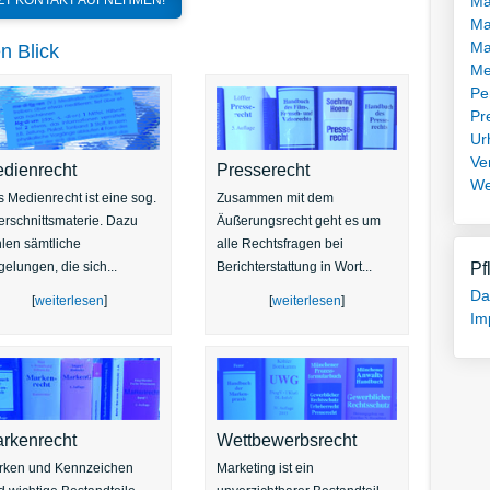
TZT KONTAKT AUFNEHMEN!
Ma
Ma
Ma
n Blick
Me
Pe
Pr
Ur
Ve
dienrecht
Presserecht
We
 Medienrecht ist eine sog.
Zusammen mit dem
rschnittsmaterie. Dazu
Äußerungsrecht geht es um
len sämtliche
alle Rechtsfragen bei
elungen, die sich...
Berichterstattung in Wort...
Pf
Da
[
weiterlesen
]
[
weiterlesen
]
Im
rkenrecht
Wettbewerbsrecht
rken und Kennzeichen
Marketing ist ein