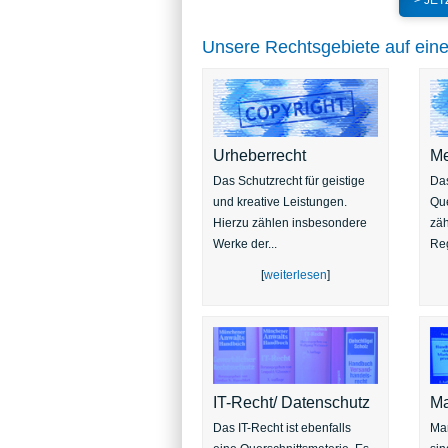
> JE
Unsere Rechtsgebiete auf eine
Urheberrecht
Me
Das Schutzrecht für geistige
Das
und kreative Leistungen.
Que
Hierzu zählen insbesondere
zäh
Werke der...
Reg
[
weiterlesen
]
IT-Recht/ Datenschutz
Ma
Das IT-Recht ist ebenfalls
Ma