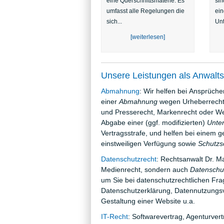
eine Querschnittsmaterie. Es
sin
umfasst alle Regelungen die
ein
sich...
Unt
[weiterlesen]
Unsere Leistungen als Anwalts
Abmahnung
: Wir helfen bei Ansprüch
einer
Abmahnung
wegen Urheberrechts
und Presserecht, Markenrecht oder We
Abgabe einer (ggf. modifizierten)
Unte
Vertragsstrafe, und helfen bei einem
einstweiligen Verfügung sowie
Schutzsc
Datenschutzrecht
: Rechtsanwalt Dr. Ma
Medienrecht, sondern auch
Datenschut
um Sie bei datenschutzrechtlichen Frag
Datenschutzerklärung, Datennutzungsv
Gestaltung einer Website u.a.
IT-Recht
: Softwarevertrag, Agenturver