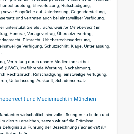
sachenbehauptung, Ehrverletzung, Rufschädigung,
ng sowie Ansprüche auf Unterlassung, Gegendarstellung,
ersatz und vertreten auch bei einstweiliger Verfügung.
er unterstützt Sie als
Fachanwalt für Urheberrecht
im
rtrag, Honorar, Verlagsvertrag, Übersetzervertrag,
rlagsrecht, Filmrecht, Urheberrechtsverletzung,
einstweilige Verfügung, Schutzschrift, Klage, Unterlassung,
.
ng, Vertretung durch unsere Medienkanzlei bei
oß
(UWG), irreführende Werbung, Nachahmung,
ch Rechtsbruch, Rufschädigung, einstweilige Verfügung,
ahren, Unterlassung, Auskunft, Schadensersatz.
rheberrecht und Medienrecht in München
 Mandanten wirtschaftlich sinnvolle Lösungen zu finden und
 Um dies zu erreichen, setzen wir auf die Prämisse
ie Befugnis zur Führung der Bezeichnung
Fachanwalt für
ein Beleg dafür.