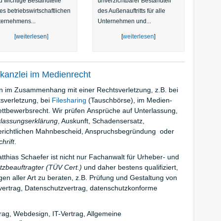
d wichtige Bestandteile
unverzichtbarer Bestandteil
es betriebswirtschaftlichen
des Außenauftritts für alle
ernehmens...
Unternehmen und...
[
weiterlesen
]
[
weiterlesen
]
kanzlei im Medienrecht
en im Zusammenhang mit einer Rechtsverletzung, z.B. bei
verletzung, bei
Filesharing
(Tauschbörse), im Medien-
ttbewerbsrecht. Wir prüfen Ansprüche auf Unterlassung,
rlassungserklärung
, Auskunft, Schadensersatz,
 gerichtlichen Mahnbescheid, Anspruchsbegründung oder
hrift
.
tthias Schaefer ist nicht nur Fachanwalt für Urheber- und
zbeauftragter (TÜV Cert.)
und daher bestens qualifiziert,
en aller Art zu beraten, z.B. Prüfung und Gestaltung von
ertrag, Datenschutzvertrag, datenschutzkonforme
trag, Webdesign, IT-Vertrag, Allgemeine