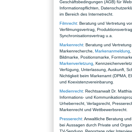
Geschäftsbedingungen (AGB) für Webs
Informationspflichten, Datenschutzerk
im Bereich des Internetrecht.
Filmrecht
: Beratung und Vertretung v
Verfilmungsvertrag, Produktionsvertrag
Synchronisationsvertrag u.a.
Markenrecht
: Beratung und Vertretung
Markenrecherche,
Markenanmeldung
,
Bildmarke, Positionsmarke, Formmark
Markenverletzung
, Kennzeichenverletz
Verfügung, Unterlassung, Auskunft, Sc
Nichtigkeit beim Markenamt (DPMA, EU
und Koexistenzvereinbarung.
Medienrecht
: Rechtsanwalt Dr. Matthias
Informations- und Kommunikationspro
Urheberrecht, Verlagsrecht, Presserech
Markenrecht und Wettbewerbsrecht.
Presserecht
: Anwaltliche Beratung und
bei Aussagen durch Private und Organisa
TV-Sendung, Reportage oder Interview.