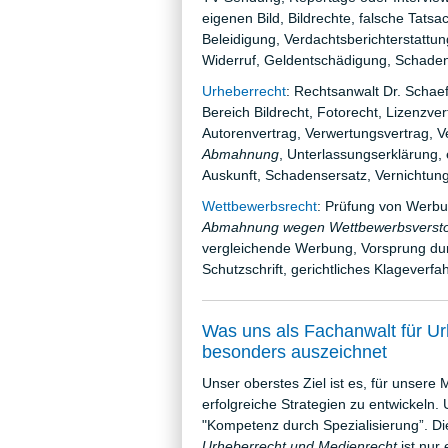
eigenen Bild, Bildrechte, falsche Tat
Beleidigung, Verdachtsberichterstattu
Widerruf, Geldentschädigung, Schadens
Urheberrecht
: Rechtsanwalt Dr. Schaef
Bereich Bildrecht, Fotorecht, Lizenzve
Autorenvertrag, Verwertungsvertrag, Ve
Abmahnung
, Unterlassungserklärung, 
Auskunft, Schadensersatz, Vernichtung
Wettbewerbsrecht
: Prüfung von Werbu
Abmahnung wegen Wettbewerbsverst
vergleichende Werbung, Vorsprung dur
Schutzschrift, gerichtliches Klageverf
Was uns als Fachanwalt für U
besonders auszeichnet
Unser oberstes Ziel ist es, für unsere
erfolgreiche Strategien zu entwickeln.
"Kompetenz durch Spezialisierung”. D
Urheberrecht und Medienrecht
ist nur 