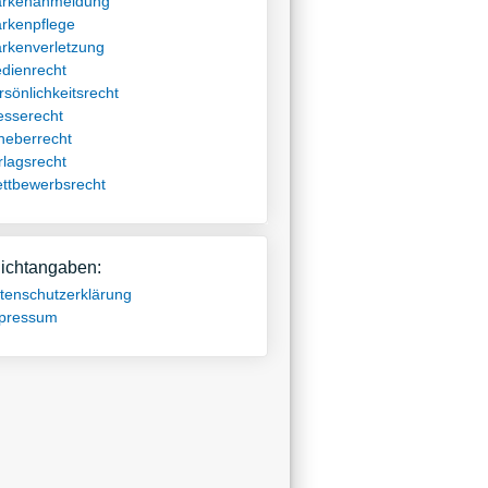
rkenanmeldung
rkenpflege
rkenverletzung
dienrecht
rsönlichkeitsrecht
esserecht
heberrecht
rlagsrecht
ttbewerbsrecht
lichtangaben:
tenschutzerklärung
pressum