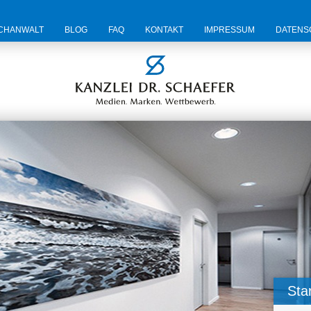
CHANWALT
BLOG
FAQ
KONTAKT
IMPRESSUM
DATENS
Star